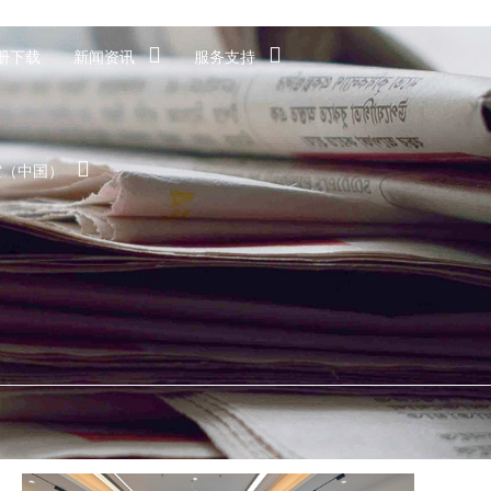
册下载
新闻资讯
服务支持
空（中国）