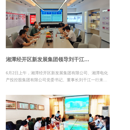
湘潭经开区新发展集团领导刘干江一
行来我公司调研
6月2日上午，湘潭经开区新发展集团有限公司、湘潭电化
产投控股集团有限公司党委书记、董事长刘干江一行来我
公司调研，公司董事长颜剑及高管陪同接待。