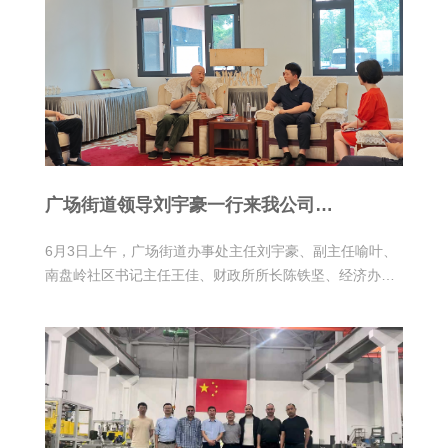
广场街道领导刘宇豪一行来我公司调
研
6月3日上午，广场街道办事处主任刘宇豪、副主任喻叶、
南盘岭社区书记主任王佳、财政所所长陈铁坚、经济办工
作人员姜楠一行来我公司调研，公司董事长颜剑及发展部
陪同接待。