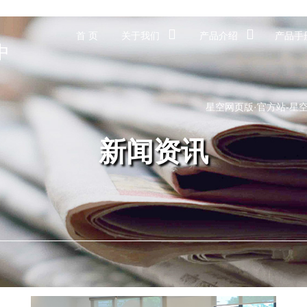
首 页
关于我们
产品介绍
产品手
中
星空网页版·官方站-星
新闻资讯