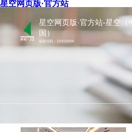
星空网页版·官方站
星空网页版·官方站-星空（
首 页
国）
关于我们
股权代码：100020HN
产品介绍
产品手册下载
新闻资讯
服务支持
星空网页版·官方站-星空（中国）