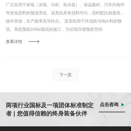
广泛应用于家电（冰箱、冷柜、热水器）、保温建材、汽车内饰件
等发泡原料的预混系统。该系统具有混料均匀，混料配比精度高，
操作简便，生产效率高等特点。 该系统用于环戊烷与纯白料的预
混。系统预留245fa预混的接口，为后期升级预留空间
查看详情
下一页
两项行业国标及一项团体标准制定
点击咨询
者 | 您值得信赖的终身装备伙伴