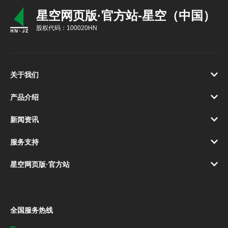
星空网页版·官方站-星空（中国）
股权代码：100020HN
关于我们
产品介绍
新闻资讯
服务支持
星空网页版·官方站
全国服务热线