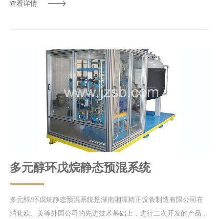
查看详情
多元醇环戊烷静态预混系统
多元醇/环戊烷静态预混系统是湖南湘潭精正设备制造有限公司在
消化欧、美等外国公司的先进技术基础上，进行二次开发的产品，