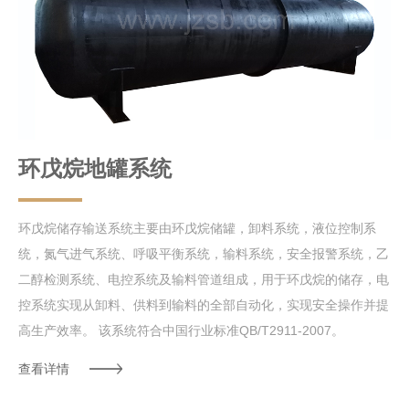
环戊烷地罐系统
环戊烷储存输送系统主要由环戊烷储罐，卸料系统，液位控制系
统，氮气进气系统、呼吸平衡系统，输料系统，安全报警系统，乙
二醇检测系统、电控系统及输料管道组成，用于环戊烷的储存，电
控系统实现从卸料、供料到输料的全部自动化，实现安全操作并提
高生产效率。 该系统符合中国行业标准QB/T2911-2007。
查看详情