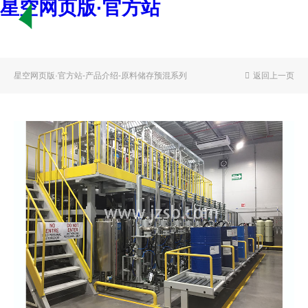
星空网页版·官方站
首 页
星空网页版·官方站
-
产品介绍
-
原料储存预混系列
返回上一页
关于我们
产品介绍
产品手册下载
新闻资讯
服务支持
星空网页版·官方站-星空（中国）